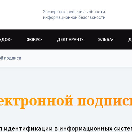
Экспертные решения в области
информационной безопасности
АДОК
ФОКУС
ДЕКЛАРАНТ
ЭЛЬБА
Д
▾
▾
▾
▾
ой подписи
ектронной подпис
я идентификации в информационных систе