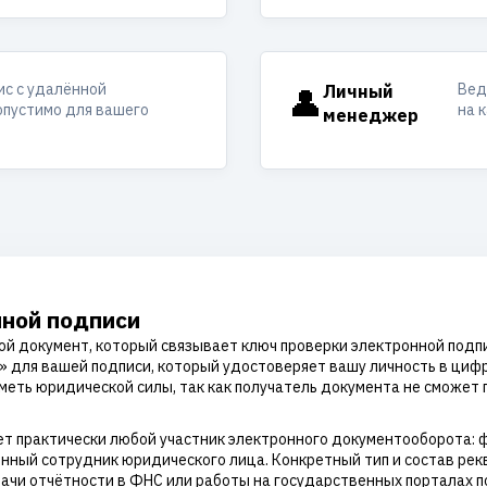
ис с удалённой
Вед
👤
Личный
опустимо для вашего
на 
менеджер
нной подписи
й документ, который связывает ключ проверки электронной подп
т» для вашей подписи, который удостоверяет вашу личность в циф
меть юридической силы, так как получатель документа не сможет п
т практически любой участник электронного документооборота: 
нный сотрудник юридического лица. Конкретный тип и состав рек
сдачи отчётности в ФНС или работы на государственных порталах