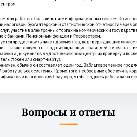
ентром.
ом для работы с большинством информационных систем. Он испол
и налоговой, бухгалтерской и статистической отчётности через оп
услуг, участие в электронных торгах на коммерческих и государст
е с банками, Пенсионным фондом и Росреестром.
ется предоставить пакет документов, подтверждающих личность 
ции — также документы, подтверждающие право действовать от им
 заявки и документов в удостоверяющий центр, их проверку и по
ель (токен или смарт-карту).
аничен, обычно он составляет один год. Заблаговременное продле
аботу во всех системах. Кроме того, необходимо обеспечить кор
фикатов и плагинов для браузера, чтобы подпись работала на вс
Вопросы и ответы