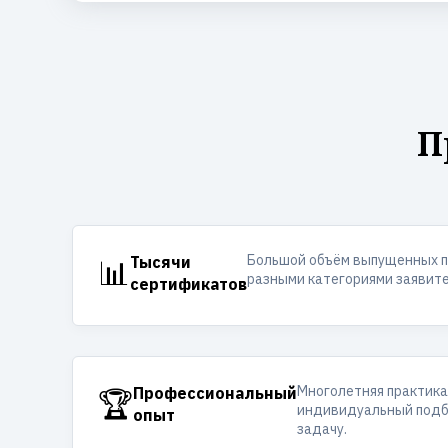
П
Большой объём выпущенных п
📊
Тысячи
разными категориями заявите
сертификатов
Многолетняя практика
🏆
Профессиональный
индивидуальный подб
опыт
задачу.