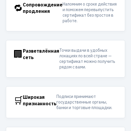
Напомним о сроке действия
🔁
Сопровождение
и поможем перевыпустить
продления
сертификат без простоя в
работе.
Точки выдачи в удобных
🏢
Разветвлённая
локациях по всей стране —
сеть
сертификат можно получить
рядом с вами.
Подписи принимают
🛒
Широкая
государственные органы,
признанность
банки и торговые площадки.