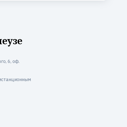
леузе
о, 6, оф.
дистанционным