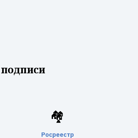
 подписи
🏘️
Росреестр