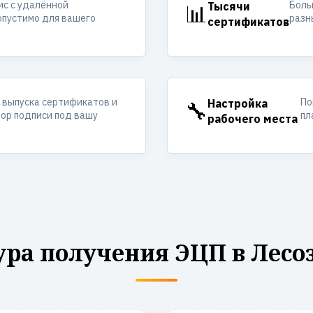
ис с удалённой
Боль
📊
Тысячи
опустимо для вашего
разн
сертификатов
 выпуска сертификатов и
По
🔧
Настройка
ор подписи под вашу
пл
рабочего места
ра получения ЭЦП в Лесо