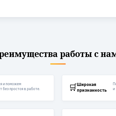
реимущества работы с на
ия и поможем
П
🛒
Широкая
 без простоя в работе.
и
признанность