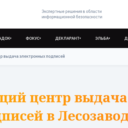
Экспертные решения в области
информационной безопасности
АДОК
ФОКУС
ДЕКЛАРАНТ
ЭЛЬБА
Д
▾
▾
▾
▾
р выдача электронных подписей
щий центр выдача
писей в Лесозаво