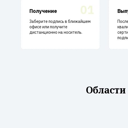
01
Получение
Вып
Заберите подпись в ближайшем
Посл
офисе или получите
квал
дистанционно на носитель.
серт
подпи
Области