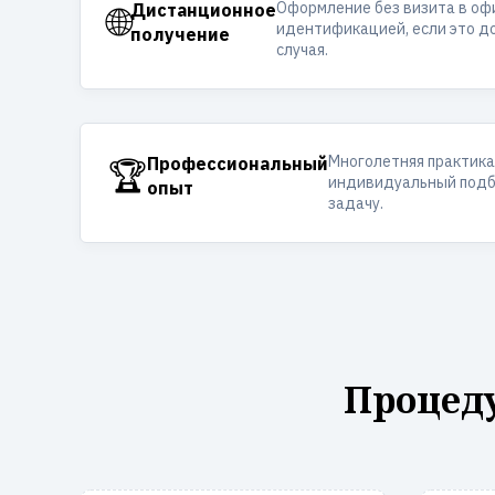
Оформление без визита в оф
🌐
Дистанционное
идентификацией, если это д
получение
случая.
Многолетняя практика
🏆
Профессиональный
индивидуальный подб
опыт
задачу.
Процеду