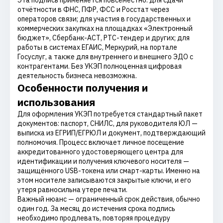
Эта подпись применяется повсеместно: для сдачи
отчётности в ФНС, ПФР, ФСС и Росстат через
операторов связи; для участия в государственных и
коммерческих закупках на площадках «Электронный
бюджет», Сбербанк-АСТ, РТС-тендер и других; для
работы в системах ЕГАИС, Меркурий, на портале
Госуслуг, а также для внутреннего и внешнего ЭДО с
контрагентами. Без УКЭП полноценная цифровая
деятельность бизнеса невозможна.
Особенности получения и
использования
Для оформления УКЭП потребуется стандартный пакет
документов: паспорт, СНИЛС, для руководителя ЮЛ —
выписка из ЕГРИП/ЕГРЮЛ и документ, подтверждающий
полномочия. Процесс включает личное посещение
аккредитованного удостоверяющего центра для
идентификации и получения ключевого носителя —
защищённого USB-токена или смарт-карты. Именно на
этом носителе записываются закрытые ключи, и его
утеря равносильна утере печати.
Важный нюанс — ограниченный срок действия, обычно
один год. За месяц до истечения срока подпись
необходимо продлевать, повторяя процедуру