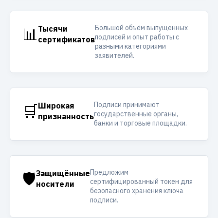
Большой объём выпущенных
📊
Тысячи
подписей и опыт работы с
сертификатов
разными категориями
заявителей.
Подписи принимают
🛒
Широкая
государственные органы,
признанность
банки и торговые площадки.
Предложим
🛡️
Защищённые
сертифицированный токен для
носители
безопасного хранения ключа
подписи.