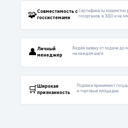
Сертификаты корректно 
🧩
Совместимость с
госорганов, в ЭДО и на э
госсистемами
Ведём заявку от подачи до 
👤
Личный
на каждом шаге.
менеджер
Подписи принимают госуд
🛒
Широкая
и торговые площадки.
признанность