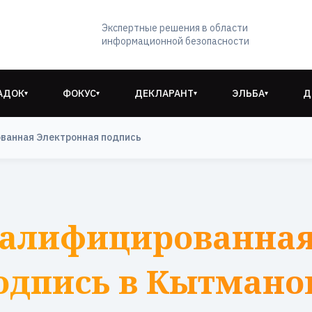
Экспертные решения в области
информационной безопасности
АДОК
ФОКУС
ДЕКЛАРАНТ
ЭЛЬБА
Д
▾
▾
▾
▾
ванная Электронная подпись
валифицированная
одпись в Кытмано