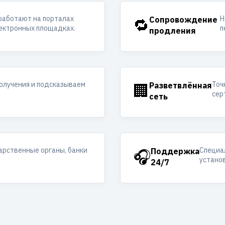
работают на порталах
Н
🔁
Сопровождение
лектронных площадках.
п
продления
получения и подсказываем
Точ
🏢
Разветвлённая
сер
сеть
арственные органы, банки
Специал
🎧
Поддержка
устано
24/7