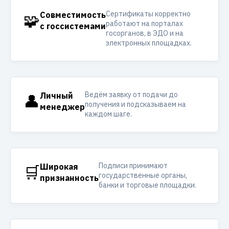
Сертификаты корректно
🧩
Совместимость
работают на порталах
с госсистемами
госорганов, в ЭДО и на
электронных площадках.
Ведём заявку от подачи до
👤
Личный
получения и подсказываем на
менеджер
каждом шаге.
Подписи принимают
🛒
Широкая
государственные органы,
признанность
банки и торговые площадки.