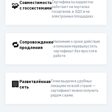
Сертификаты корректно
🧩
Совместимость
работают на порталах
с госсистемами
госорганов, в ЭДО и на
электронных площадках.
Напомним о сроке действия
🔁
Сопровождение
и поможем перевыпустить
продления
сертификат без простоя в
работе.
Точки выдачи в удобных
🏢
Разветвлённая
локациях по всей стране —
сеть
сертификат можно получить
рядом с вами.