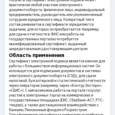
Получить сертификат электронной подписи может
практически любой участник электронного
документооборота: физическое лицо, индивидуальный
предприниматель, руководитель или уполномоченный
сотрудник юридического лица. Конкретный тип и
состав реквизитов в сертификате определяются
задачами, для которых он приобретается. Например,
для сдачи отчётности в ФНС или работы на
государственных порталах потребуется
квалифицированный сертификат, выданный
аккредитованным удостоверяющим центром.
Область применения
Сертификат электронной подписи является ключом для
работы с большинством информационных систем. Он
используется для подписания документов в системах
электронного документооборота (СЭД), для сдачи
налоговой, бухгалтерской и статистической отчётности
через операторов (например, через «Контур.Экстерн»,
«СБИС»). С ним возможна работа на портале госуслуг,
участие в электронных торгах на коммерческих и
государственных площадках (ЕИС, Сбербанк-АСТ, РТС-
тендер), а также дистанционное взаимодействие с
банками, Пенсионным фондом и Росреестром.
Для оформления сертификата заявителю потребуется