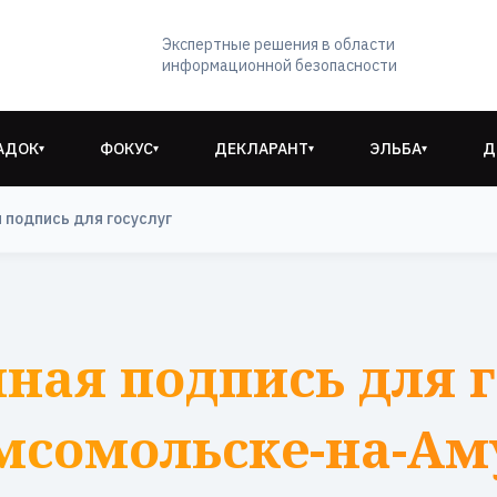
Экспертные решения в области
информационной безопасности
АДОК
ФОКУС
ДЕКЛАРАНТ
ЭЛЬБА
Д
▾
▾
▾
▾
 подпись для госуслуг
ная подпись для г
мсомольске-на-Ам