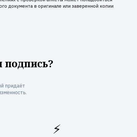
го документа в оригинале или заверенной копии
я подпись?
ый придаёт
изменность.
⚡