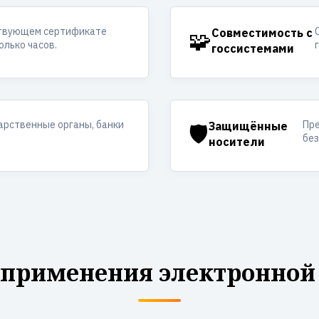
ствующем сертификате
🧩
Совместимость с
олько часов.
госсистемами
арственные органы, банки
Пр
🛡️
Защищённые
без
носители
 применения электронной