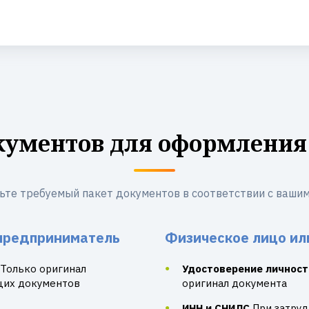
кументов для оформления
ьте требуемый пакет документов в соответствии с вашим
предприниматель
Физическое лицо ил
Только оригинал
Удостоверение личност
щих документов
оригинал документа
ИНН и СНИЛС
При затру