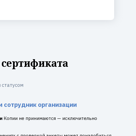
 сертификата
 статусом
и сотрудник организации
и
Копии не принимаются — исключительно
днениях с проверкой анкеты может понадобиться