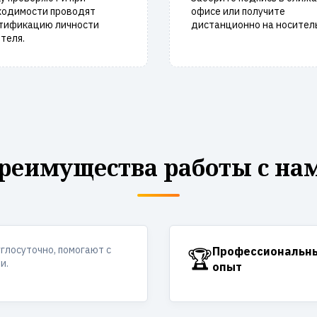
ходимости проводят
офисе или получите
тификацию личности
дистанционно на носитель
теля.
реимущества работы с на
углосуточно, помогают с
🏆
Профессиональн
и.
опыт