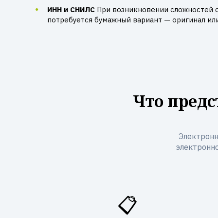
ИНН и СНИЛС
При возникновении сложностей 
потребуется бумажный вариант — оригинал ил
Что предс
Электронн
электронно
📋