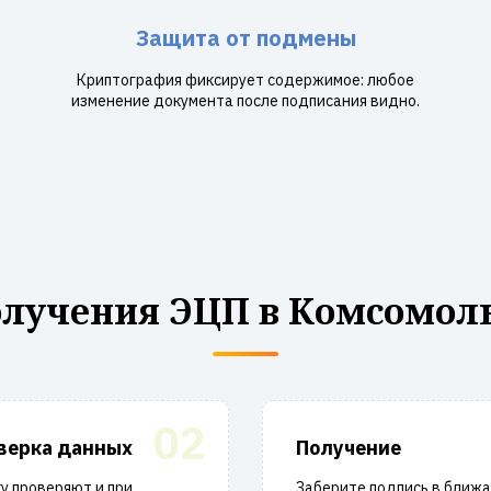
Защита от подмены
Криптография фиксирует содержимое: любое
изменение документа после подписания видно.
олучения ЭЦП в Комсомоль
02
верка данных
Получение
у проверяют и при
Заберите подпись в ближ