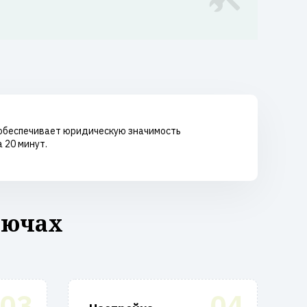
П обеспечивает юридическую значимость
 20 минут.
лючах
03
04