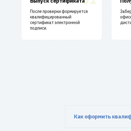
Выпуск сертификата
Пол
После проверки формируется
Забе
квалифицированный
офисе
сертификат электронной
диста
подписи.
Как оформить квали