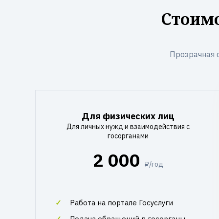
Стоимо
Прозрачная 
Для физических лиц
Для личных нужд и взаимодействия с
госорганами
2 000
₽/год
Работа на портале Госуслуги
Подача обращений в госорганы