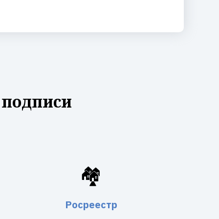
 подписи
🏘️
Росреестр