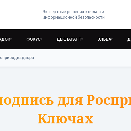
Экспертные решения в области
информационной безопасности
АДОК
ФОКУС
ДЕКЛАРАНТ
ЭЛЬБА
Д
▾
▾
▾
▾
осприроднадзора
подпись для Роспр
Ключах