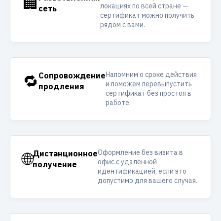
🏢
локациях по всей стране —
сеть
сертификат можно получить
рядом с вами.
Напомним о сроке действия
🔁
Сопровождение
и поможем перевыпустить
продления
сертификат без простоя в
работе.
Оформление без визита в
🌐
Дистанционное
офис с удалённой
получение
идентификацией, если это
допустимо для вашего случая.