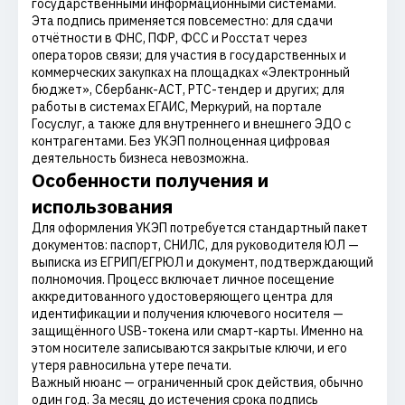
государственными информационными системами.
Эта подпись применяется повсеместно: для сдачи
отчётности в ФНС, ПФР, ФСС и Росстат через
операторов связи; для участия в государственных и
коммерческих закупках на площадках «Электронный
бюджет», Сбербанк-АСТ, РТС-тендер и других; для
работы в системах ЕГАИС, Меркурий, на портале
Госуслуг, а также для внутреннего и внешнего ЭДО с
контрагентами. Без УКЭП полноценная цифровая
деятельность бизнеса невозможна.
Особенности получения и
использования
Для оформления УКЭП потребуется стандартный пакет
документов: паспорт, СНИЛС, для руководителя ЮЛ —
выписка из ЕГРИП/ЕГРЮЛ и документ, подтверждающий
полномочия. Процесс включает личное посещение
аккредитованного удостоверяющего центра для
идентификации и получения ключевого носителя —
защищённого USB-токена или смарт-карты. Именно на
этом носителе записываются закрытые ключи, и его
утеря равносильна утере печати.
Важный нюанс — ограниченный срок действия, обычно
один год. За месяц до истечения срока подпись