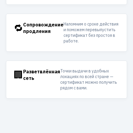
Напомним о сроке действия
🔁
Сопровождение
и поможем перевыпустить
продления
сертификат без простоя в
работе.
Точки выдачи в удобных
🏢
Разветвлённая
локациях по всей стране —
сеть
сертификат можно получить
рядом с вами.