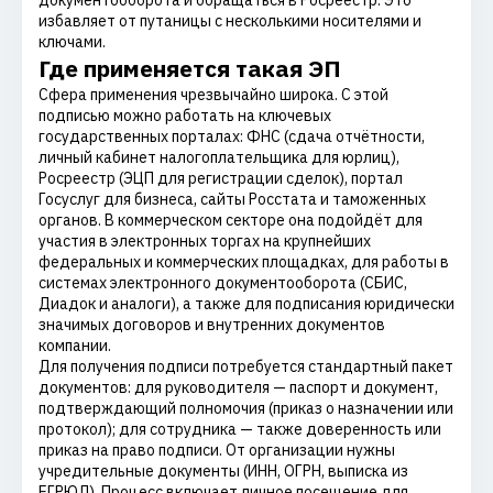
документооборота и обращаться в Росреестр. Это
избавляет от путаницы с несколькими носителями и
ключами.
Где применяется такая ЭП
Сфера применения чрезвычайно широка. С этой
подписью можно работать на ключевых
государственных порталах: ФНС (сдача отчётности,
личный кабинет налогоплательщика для юрлиц),
Росреестр (ЭЦП для регистрации сделок), портал
Госуслуг для бизнеса, сайты Росстата и таможенных
органов. В коммерческом секторе она подойдёт для
участия в электронных торгах на крупнейших
федеральных и коммерческих площадках, для работы в
системах электронного документооборота (СБИС,
Диадок и аналоги), а также для подписания юридически
значимых договоров и внутренних документов
компании.
Для получения подписи потребуется стандартный пакет
документов: для руководителя — паспорт и документ,
подтверждающий полномочия (приказ о назначении или
протокол); для сотрудника — также доверенность или
приказ на право подписи. От организации нужны
учредительные документы (ИНН, ОГРН, выписка из
ЕГРЮЛ). Процесс включает личное посещение для