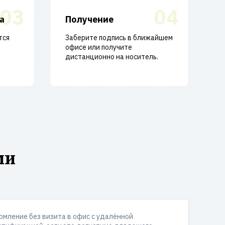
03
04
а
Получение
тся
Заберите подпись в ближайшем
офисе или получите
дистанционно на носитель.
ми
мление без визита в офис с удалённой