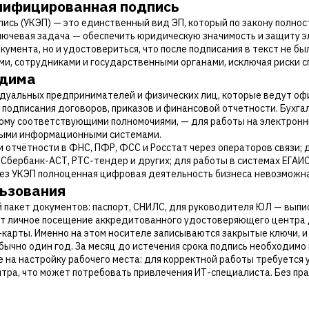
алифицированная подпись
ись (УКЭП) — это единственный вид ЭП, который по закону полно
ключевая задача — обеспечить юридическую значимость и защиту 
умента, но и удостовериться, что после подписания в текст не б
и, сотрудниками и государственными органами, исключая риски с
одима
идуальных предпринимателей и физических лиц, которые ведут о
подписания договоров, приказов и финансовой отчетности. Бухгал
ому соответствующими полномочиями, — для работы на электронн
ными информационными системами.
и отчётности в ФНС, ПФР, ФСС и Росстат через операторов связи; 
бербанк-АСТ, РТС-тендер и других; для работы в системах ЕГАИС, 
Без УКЭП полноценная цифровая деятельность бизнеса невозможна
льзования
пакет документов: паспорт, СНИЛС, для руководителя ЮЛ — выпис
 личное посещение аккредитованного удостоверяющего центра 
арты. Именно на этом носителе записываются закрытые ключи, и 
ычно один год. За месяц до истечения срока подпись необходимо
 на настройку рабочего места: для корректной работы требуется 
ра, что может потребовать привлечения ИТ-специалиста. Без пр