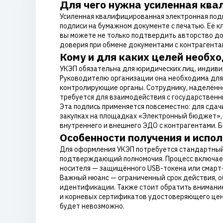
Для чего нужна усиленная кв
Усиленная квалифицированная электронная подп
подписи на бумажном документе с печатью. Её 
вы можете не только подтвердить авторство док
доверия при обмене документами с контрагентам
Кому и для каких целей необх
УКЭП обязательна для юридических лиц, индив
Руководителю организации она необходима для 
контролирующие органы. Сотруднику, наделённ
требуется для взаимодействия с государствен
Эта подпись применяется повсеместно: для сдач
закупках на площадках «Электронный бюджет», С
внутреннего и внешнего ЭДО с контрагентами. 
Особенности получения и испо
Для оформления УКЭП потребуется стандартный 
подтверждающий полномочия. Процесс включает
носителя — защищённого USB-токена или смарт-к
Важный нюанс — ограниченный срок действия, об
идентификации. Также стоит обратить внимание
и корневых сертификатов удостоверяющего цент
будет невозможно.