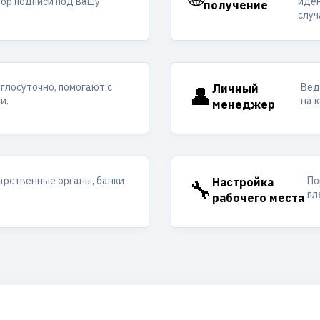
ор подписи под вашу
иден
получение
случ
углосуточно, помогают с
Вед
👤
Личный
и.
на 
менеджер
арственные органы, банки
По
🔧
Настройка
пл
рабочего места