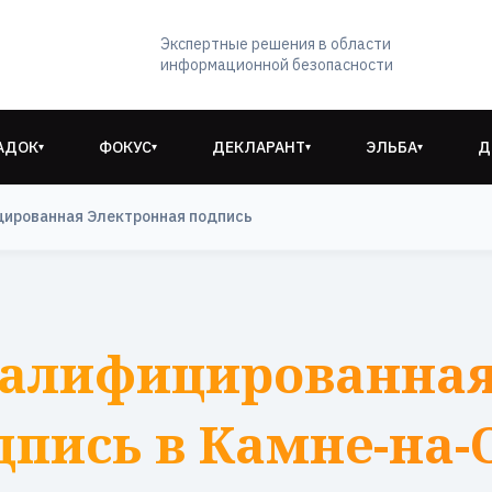
Экспертные решения в области
информационной безопасности
АДОК
ФОКУС
ДЕКЛАРАНТ
ЭЛЬБА
Д
▾
▾
▾
▾
цированная Электронная подпись
валифицированная
дпись в Камне-на-