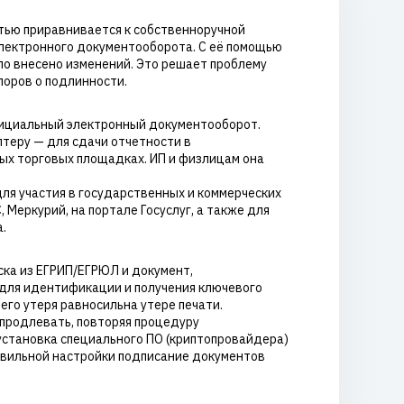
стью приравнивается к собственноручной
электронного документооборота. С её помощью
ыло внесено изменений. Это решает проблему
поров о подлинности.
фициальный электронный документооборот.
теру — для сдачи отчетности в
ых торговых площадках. ИП и физлицам она
для участия в государственных и коммерческих
Меркурий, на портале Госуслуг, а также для
.
ка из ЕГРИП/ЕГРЮЛ и документ,
для идентификации и получения ключевого
его утеря равносильна утере печати.
 продлевать, повторяя процедуру
установка специального ПО (криптопровайдера)
авильной настройки подписание документов