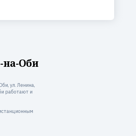
-на-Оби
би, ул. Ленина,
Оби работают и
дистанционным