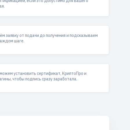
тификацией, если это допустимо для вашего
ая.
ём заявку от подачи до получения и подсказываем
каждом шаге.
можем установить сертификат, КриптоПро и
агины, чтобы подпись сразу заработала.