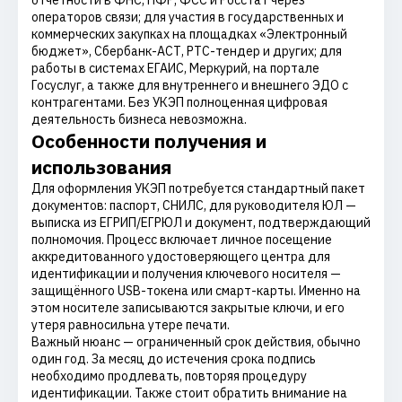
отчётности в ФНС, ПФР, ФСС и Росстат через
операторов связи; для участия в государственных и
коммерческих закупках на площадках «Электронный
бюджет», Сбербанк-АСТ, РТС-тендер и других; для
работы в системах ЕГАИС, Меркурий, на портале
Госуслуг, а также для внутреннего и внешнего ЭДО с
контрагентами. Без УКЭП полноценная цифровая
деятельность бизнеса невозможна.
Особенности получения и
использования
Для оформления УКЭП потребуется стандартный пакет
документов: паспорт, СНИЛС, для руководителя ЮЛ —
выписка из ЕГРИП/ЕГРЮЛ и документ, подтверждающий
полномочия. Процесс включает личное посещение
аккредитованного удостоверяющего центра для
идентификации и получения ключевого носителя —
защищённого USB-токена или смарт-карты. Именно на
этом носителе записываются закрытые ключи, и его
утеря равносильна утере печати.
Важный нюанс — ограниченный срок действия, обычно
один год. За месяц до истечения срока подпись
необходимо продлевать, повторяя процедуру
идентификации. Также стоит обратить внимание на