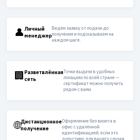
Ведём заявку от подачи до
👤
Личный
получения и подсказываем на
менеджер
каждом шаге.
Точки выдачи в удобных
🏢
Разветвлённая
локациях по всей стране —
сеть
сертификат можно получить
рядом с вами.
Оформление без визита в
🌐
Дистанционное
офис с удалённой
получение
идентификацией, если это
допустимо для вашего случая.