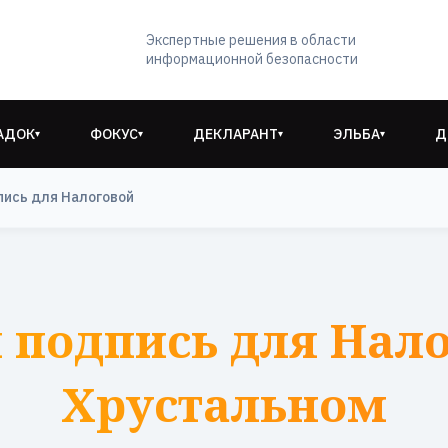
Экспертные решения в области
информационной безопасности
АДОК
ФОКУС
ДЕКЛАРАНТ
ЭЛЬБА
Д
▾
▾
▾
▾
пись для Налоговой
 подпись для Налог
Хрустальном