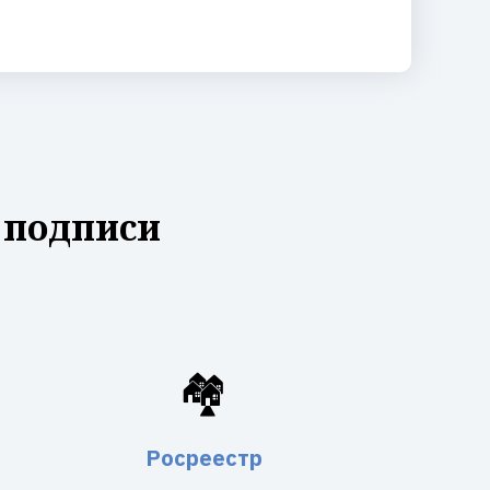
 подписи
🏘️
Росреестр