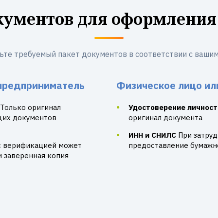
кументов для оформления
ьте требуемый пакет документов в соответствии с вашим
предприниматель
Физическое лицо ил
Только оригинал
Удостоверение личност
щих документов
оригинал документа
ИНН и СНИЛС
При затру
с верификацией может
предоставление бумажно
и заверенная копия