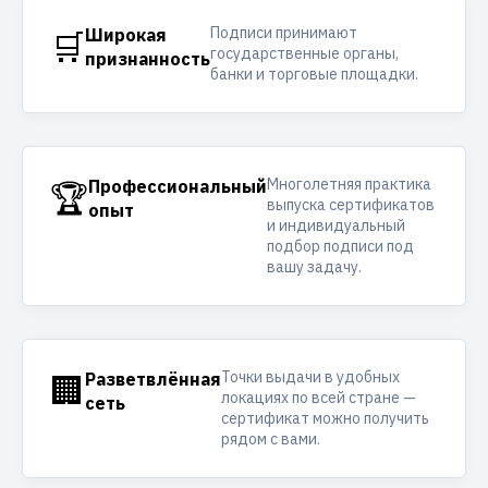
Подписи принимают
🛒
Широкая
государственные органы,
признанность
банки и торговые площадки.
Многолетняя практика
🏆
Профессиональный
выпуска сертификатов
опыт
и индивидуальный
подбор подписи под
вашу задачу.
Точки выдачи в удобных
🏢
Разветвлённая
локациях по всей стране —
сеть
сертификат можно получить
рядом с вами.