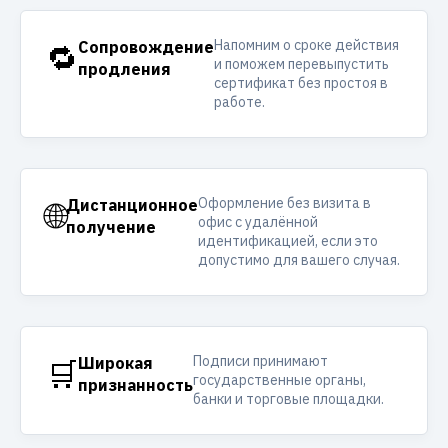
Напомним о сроке действия
🔁
Сопровождение
и поможем перевыпустить
продления
сертификат без простоя в
работе.
Оформление без визита в
🌐
Дистанционное
офис с удалённой
получение
идентификацией, если это
допустимо для вашего случая.
Подписи принимают
🛒
Широкая
государственные органы,
признанность
банки и торговые площадки.