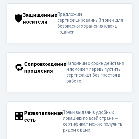
Предложим
🛡️
Защищённые
сертифицированный токен для
носители
безопасного хранения ключа
подписи.
Напомним о сроке действия
🔁
Сопровождение
и поможем перевыпустить
продления
сертификат без простоя в
работе.
Точки выдачи в удобных
🏢
Разветвлённая
локациях по всей стране —
сеть
сертификат можно получить
рядом с вами.