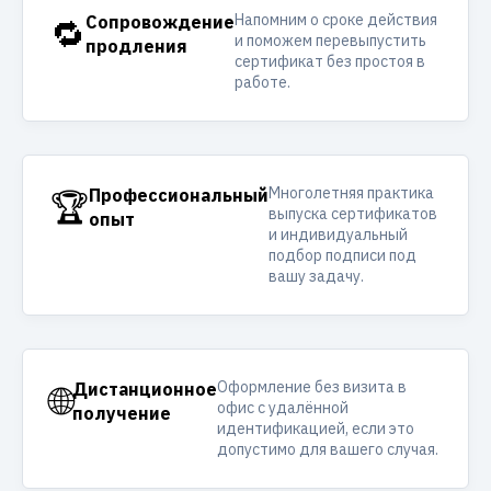
Напомним о сроке действия
🔁
Сопровождение
и поможем перевыпустить
продления
сертификат без простоя в
работе.
Многолетняя практика
🏆
Профессиональный
выпуска сертификатов
опыт
и индивидуальный
подбор подписи под
вашу задачу.
Оформление без визита в
🌐
Дистанционное
офис с удалённой
получение
идентификацией, если это
допустимо для вашего случая.