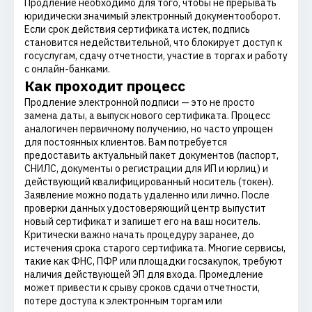
Продление необходимо для того, чтобы не прерывать
юридически значимый электронный документооборот.
Если срок действия сертификата истек, подпись
становится недействительной, что блокирует доступ к
госуслугам, сдачу отчетности, участие в торгах и работу
с онлайн-банками.
Как проходит процесс
Продление электронной подписи — это не просто
замена даты, а выпуск нового сертификата. Процесс
аналогичен первичному получению, но часто упрощен
для постоянных клиентов. Вам потребуется
предоставить актуальный пакет документов (паспорт,
СНИЛС, документы о регистрации для ИП и юрлиц) и
действующий квалифицированный носитель (токен).
Заявление можно подать удаленно или лично. После
проверки данных удостоверяющий центр выпустит
новый сертификат и запишет его на ваш носитель.
Критически важно начать процедуру заранее, до
истечения срока старого сертификата. Многие сервисы,
такие как ФНС, ПФР или площадки госзакупок, требуют
наличия действующей ЭП для входа. Промедление
может привести к срыву сроков сдачи отчетности,
потере доступа к электронным торгам или