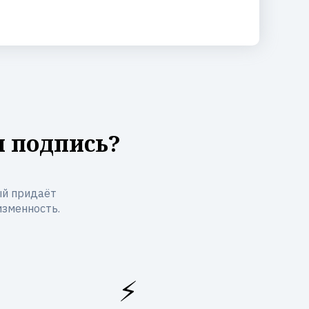
я подпись?
ый придаёт
изменность.
⚡