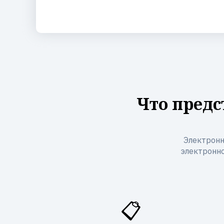
Что предс
Электронн
электронно
📋