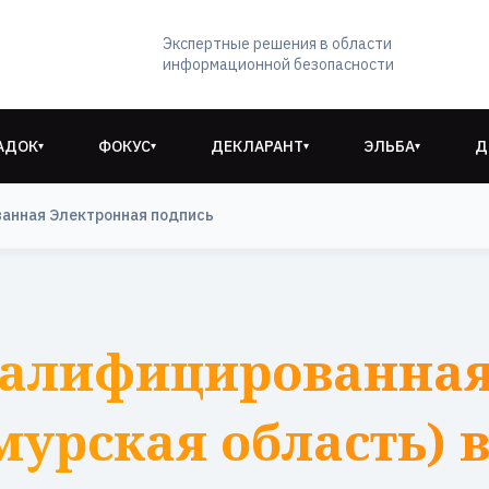
Экспертные решения в области
информационной безопасности
АДОК
ФОКУС
ДЕКЛАРАНТ
ЭЛЬБА
Д
▾
▾
▾
▾
анная Электронная подпись
валифицированная
мурская область) в