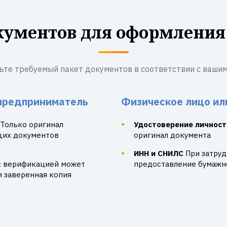
кументов для оформления
ьте требуемый пакет документов в соответствии с вашим
предприниматель
Физическое лицо ил
Только оригинал
Удостоверение личност
щих документов
оригинал документа
ИНН и СНИЛС
При затру
с верификацией может
предоставление бумажно
и заверенная копия