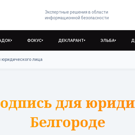
Экспертные решения в области
информационной безопасности
АДОК
ФОКУС
ДЕКЛАРАНТ
ЭЛЬБА
Д
▾
▾
▾
▾
я юридического лица
одпись для юриди
Белгороде