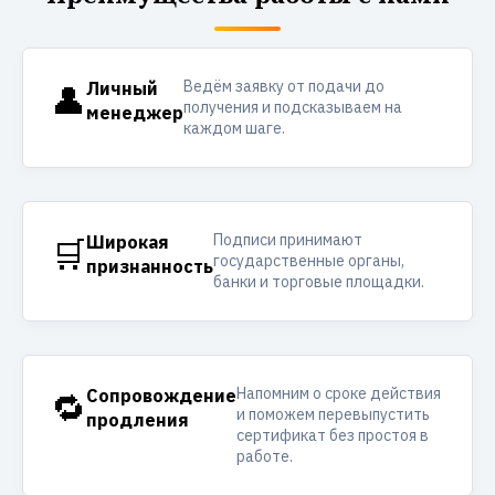
Ведём заявку от подачи до
👤
Личный
получения и подсказываем на
менеджер
каждом шаге.
Подписи принимают
🛒
Широкая
государственные органы,
признанность
банки и торговые площадки.
Напомним о сроке действия
🔁
Сопровождение
и поможем перевыпустить
продления
сертификат без простоя в
работе.