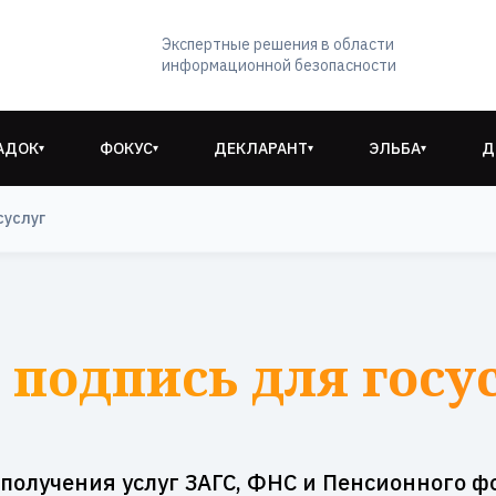
Экспертные решения в области
информационной безопасности
АДОК
ФОКУС
ДЕКЛАРАНТ
ЭЛЬБА
Д
▾
▾
▾
▾
суслуг
подпись для госу
 получения услуг ЗАГС, ФНС и Пенсионного ф