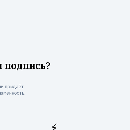
я подпись?
ый придаёт
изменность.
⚡