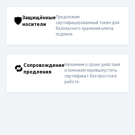
Предложим
🛡️
Защищённые
сертифицированный токен для
носители
безопасного хранения ключа
подписи.
Напомним о сроке действия
🔁
Сопровождение
и поможем перевыпустить
продления
сертификат без простоя в
работе.