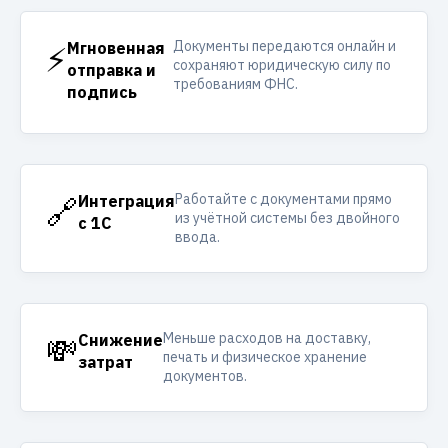
Документы передаются онлайн и
⚡
Мгновенная
сохраняют юридическую силу по
отправка и
требованиям ФНС.
подпись
Работайте с документами прямо
🔗
Интеграция
из учётной системы без двойного
с 1С
ввода.
Меньше расходов на доставку,
💸
Снижение
печать и физическое хранение
затрат
документов.