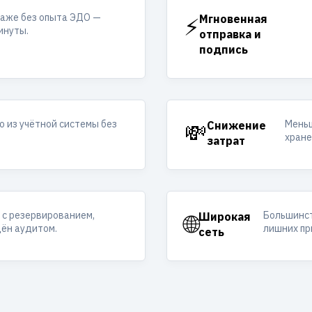
аже без опыта ЭДО —
⚡
Мгновенная
инуты.
отправка и
подпись
о из учётной системы без
Меньш
💸
Снижение
хране
затрат
с резервированием,
Большинст
🌐
Широкая
ён аудитом.
лишних пр
сеть