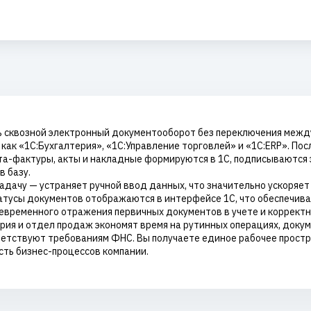
ть сквозной электронный документооборот без переключения меж
ак «1С:Бухгалтерия», «1С:Управление торговлей» и «1С:ERP». Посл
та-фактуры, акты и накладные формируются в 1С, подписываются 
в базу.
дачу — устраняет ручной ввод данных, что значительно ускоряет
татусы документов отображаются в интерфейсе 1С, что обеспечива
евременного отражения первичных документов в учете и коррект
ерия и отдел продаж экономят время на рутинных операциях, доку
ветствуют требованиям ФНС. Вы получаете единое рабочее простр
ть бизнес-процессов компании.