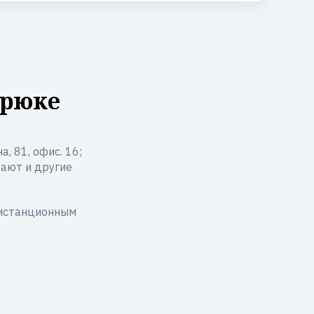
мрюке
, 81, офис. 16;
тают и другие
дистанционным