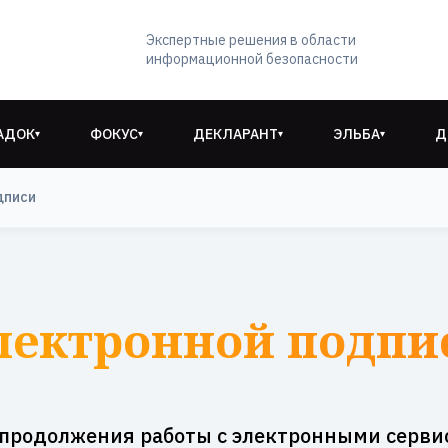
Экспертные решения в области
информационной безопасности
АДОК
ФОКУС
ДЕКЛАРАНТ
ЭЛЬБА
Д
▾
▾
▾
▾
дписи
лектронной подпи
 продолжения работы с электронными серви