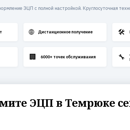
ормление ЭЦП с полной настройкой. Круглосуточная техн
🌐
🛠️
т
Дистанционное получение
🏢
🔧
6000+ точек обслуживания
мите ЭЦП в Темрюке се